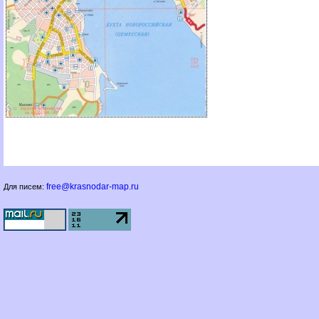
free@krasnodar-map.ru
Для писем: