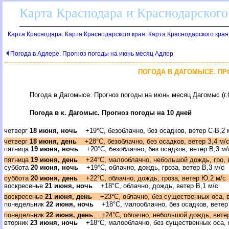
Карта Краснодара и Краснодарского
Карта Краснодара. Карта Краснодарского края. Карта Краснодарского края
Погода в Адлере. Прогноз погоды на июнь месяц Адлер
ПОГОДА В ДАГОМЫСЕ. ПР
Погода в Дагомысе. Прогноз погоды на июнь месяц Дагомыс (г.
Погода в к. Дагомыс. Прогноз погоды на 10 дней
четвер
18 июня, ночь
+19°C, безоблачно, без осадков, ветер С-В,2 
четвер
18 июня, день
+28°C, безоблачно, без осадков, ветер З,4 м/
пятница
19 июня, ночь
+20°C, безоблачно, без осадков, ветер В,3 м/
пятница
19 июня, день
+24°C, малооблачно, небольшой дождь, гро, 
суббота
20 июня, ночь
+19°C, облачно, дождь, гроза, ветер В,3 м/с
суббота
20 июня, день
+22°C, облачно, дождь, гроза, ветер Ю,2 м/с
оскресенье
21 июня, ночь
+18°C, облачно, дождь, ветер В,1 м/с
оскресенье
21 июня, день
+23°C, облачно, без существенных оса, в
понедельник
22 июня, ночь
+18°C, малооблачно, без осадков, ветер 
понедельник
22 июня, день
+24°C, облачно, небольшой дождь, ветер
торник
23 июня, ночь
+18°C, малооблачно, без существенных оса, в