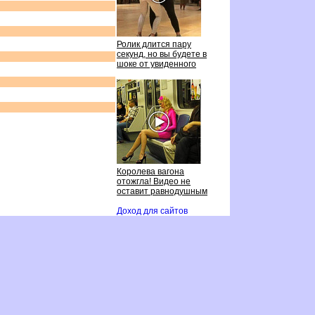
Ролик длится пару
секунд, но вы будете
шоке от увиденного
Королева вагона
отожгла! Видео не
оставит равнодушным
Доход для сайто