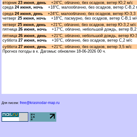
торник
23 июня, день
+24°C, облачно, без осадков, ветер Ю,2 м/с
среда
24 июня, ночь
+18°C, малооблачно, без осадков, ветер С-В,2 
среда
24 июня, день
+24°C, малооблачно, без осадков, ветер Ю-З,3 
четвер
25 июня, ночь
+18°C, пасмурно, без осадков, ветер С-В,1 м/
четвер
25 июня, день
+21°C, облачно, без осадков, ветер Ю-З,2 м/с
пятница
26 июня, ночь
+17°C, облачно, небольшой дождь, ветер В,2
пятница
26 июня, день
+21°C, облачно, небольшой дождь, ветер Ю-З
суббота
27 июня, ночь
+16°C, облачно, без осадков, ветер С,2 м/с
суббота
27 июня, день
+21°C, облачно, без осадков, ветер З,5 м/с
Прогноз погоды в к. Дагомыс обновлен 18-06-2026 00 ч.
free@krasnodar-map.ru
Для писем: