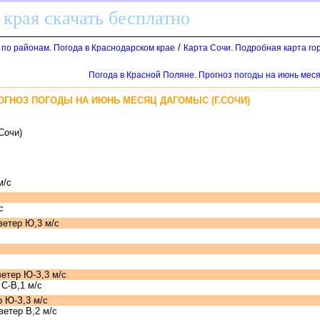
 края скачать бесплатно
/
 по районам. Погода в Краснодарском крае
Карта Сочи. Подробная карта го
Погода в Красной Поляне. Прогноз погоды на июнь меся
ОГНОЗ ПОГОДЫ НА ИЮНЬ МЕСЯЦ ДАГОМЫС (Г.СОЧИ)
Сочи)
м/с
с
с
ветер Ю,3 м/с
етер Ю-З,3 м/с
С-В,1 м/с
 Ю-З,3 м/с
етер В,2 м/с