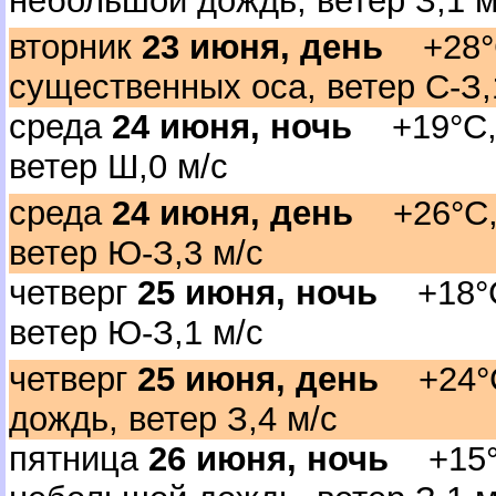
небольшой дождь, ветер З,1 м
торник
23 июня, день
+28°C
существенных оса, ветер С-З,
среда
24 июня, ночь
+19°C, 
етер Ш,0 м/с
среда
24 июня, день
+26°C, 
етер Ю-З,3 м/с
четвер
25 июня, ночь
+18°C,
етер Ю-З,1 м/с
четвер
25 июня, день
+24°C,
дождь, ветер З,4 м/с
пятница
26 июня, ночь
+15°C