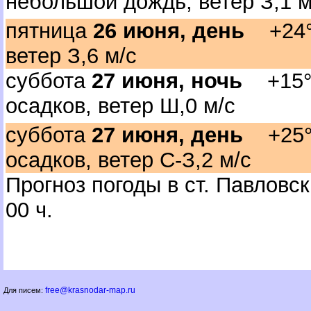
небольшой дождь, ветер З,1 м
пятница
26 июня, день
+24°C
етер З,6 м/с
суббота
27 июня, ночь
+15°C
осадков, ветер Ш,0 м/с
суббота
27 июня, день
+25°C
осадков, ветер С-З,2 м/с
Прогноз погоды в ст. Павловс
00 ч.
free@krasnodar-map.ru
Для писем: