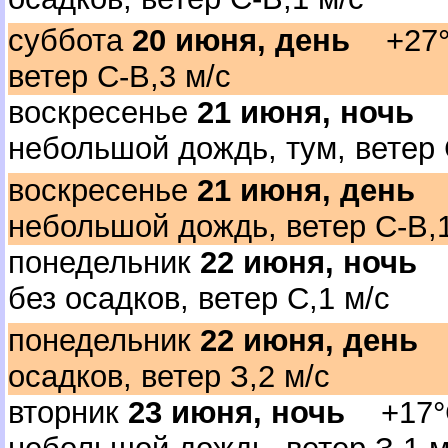
суббота
20 июня, день
+27°C,
етер С-В,3 м/с
оскресенье
21 июня, ночь
+
небольшой дождь, тум, ветер 
оскресенье
21 июня, день
+
небольшой дождь, ветер С-В,1
понедельник
22 июня, ночь
+
ез осадков, ветер С,1 м/с
понедельник
22 июня, день
+
осадков, ветер З,2 м/с
торник
23 июня, ночь
+17°C